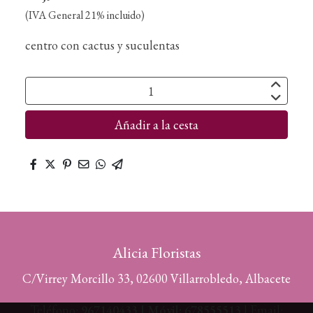
(IVA General 21% incluido)
centro con cactus y suculentas
Añadir a la cesta
Alicia Floristas
C/Virrey Morcillo 33, 02600 Villarrobledo, Albacete
Teléfono:
967140433 | Móvil: 678555513
| Email: