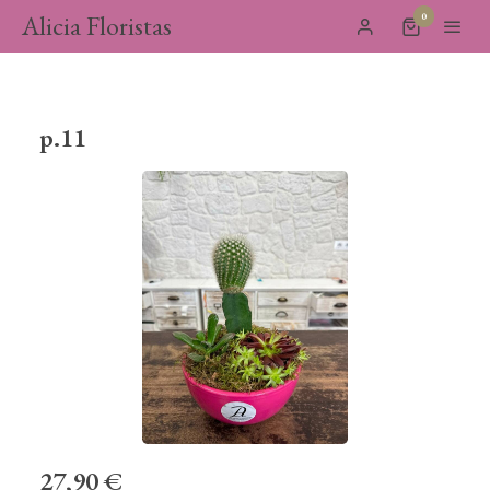
Alicia Floristas
0
p.11
27,90 €