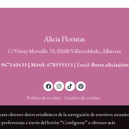
Alicia Floristas
C/Virrey Morcillo 33, 02600 Villarrobledo, Albacete
:
967140433 | Móvil: 678555513
| Email:
flores.alicia@int
Política de cookies
Gestión de cookies
 para obtener datos estadísticos de la navegación de nuestros usuario
s preferencias a través del botón “Configurar” o obtener más