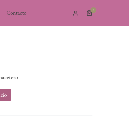
0
Contacto
macetero
cio