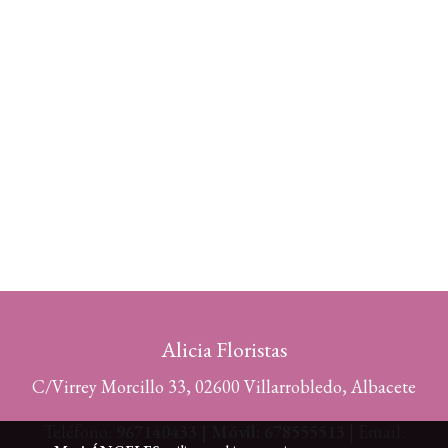
Alicia Floristas
C/Virrey Morcillo 33, 02600 Villarrobledo, Albacete
Teléfono:
967140433 | Móvil: 678555513
| Email: