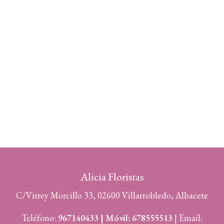
Alicia Floristas
C/Virrey Morcillo 33, 02600 Villarrobledo, Albacete
Teléfono:
967140433 | Móvil: 678555513
| Email: